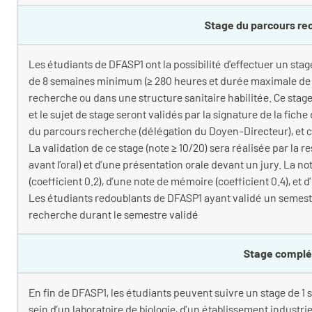
Stage du parcours re
Les étudiants de DFASP1 ont la possibilité d’effectuer un stage
de 8 semaines minimum (≥ 280 heures et durée maximale de 6 m
recherche ou dans une structure sanitaire habilitée. Ce stage
et le sujet de stage seront validés par la signature de la fic
du parcours recherche (délégation du Doyen-Directeur), et ce
La validation de ce stage (note ≥ 10/20) sera réalisée par la
avant l’oral) et d’une présentation orale devant un jury. La n
(coefficient 0.2), d’une note de mémoire (coefficient 0.4), et d’
Les étudiants redoublants de DFASP1 ayant validé un semest
recherche durant le semestre validé
Stage compl
En fin de DFASP1, les étudiants peuvent suivre un stage de
sein d’un laboratoire de biologie, d’un établissement industrie