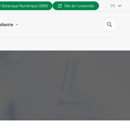
er Botanique Numérique (SBN)
Site de l'université
FR
Recherche
udiante