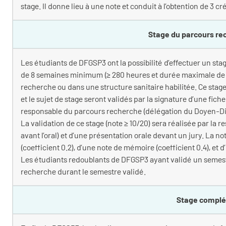
stage. Il donne lieu à une note et conduit à l’obtention de 3 cr
Stage du parcours re
Les étudiants de DFGSP3 ont la possibilité d’effectuer un stage
de 8 semaines minimum (≥ 280 heures et durée maximale de 6 m
recherche ou dans une structure sanitaire habilitée. Ce stage
et le sujet de stage seront validés par la signature d’une fic
responsable du parcours recherche (délégation du Doyen-Direc
La validation de ce stage (note ≥ 10/20) sera réalisée par la
avant l’oral) et d’une présentation orale devant un jury. La n
(coefficient 0.2), d’une note de mémoire (coefficient 0.4), et d’
Les étudiants redoublants de DFGSP3 ayant validé un semest
recherche durant le semestre validé.
Stage compl