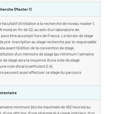
cherche (Master 1)
 facultatif d’initiation à la recherche de niveau master 1,
ois) en fin de S2, au sein d’un laboratoire de
 peut être accompli hors de France. Le terrain de stage
he de pré-inscription au stage recherche par le responsable
la avant l’édition de la convention de stage.
 restitution d’un mémoire de stage (au minimum 1 semaine
ote de stage sera la moyenne d’une note de stage
une note d’oral (coefficient 0.4).
re peuvent aussi effectuer ce stage du parcours
émentaire
 1 semaine minimum (durée maximale de 462 heures) au
l, d’une officine, d’une pharmacie à usage intérieur, d’un