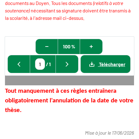
documents au Doyen. Tous les documents
(relatifs à votre
soutenance)
nécessitant sa signature doivent être transmis à
la scolarité, à l'adresse mail ci-dessus.
100 %
/
1
Télécharger
Tout manquement à ces règles entraînera
obligatoirement l'annulation de la date de votre
thèse.
Mise à jour le 17/06/2026