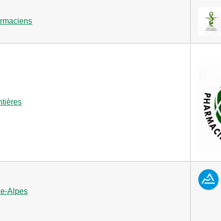
armaciens
tières
e-Alpes