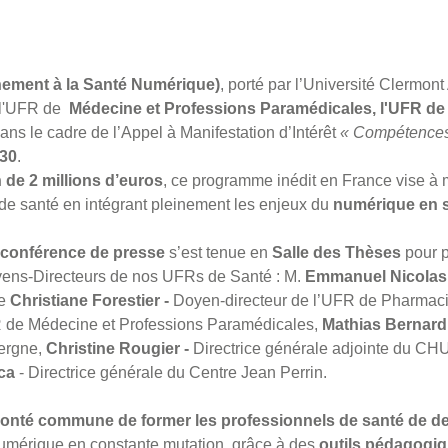
nement à la Santé Numérique)
, porté par l’Université Clermon
: l'UFR de
Médecine et Professions Paramédicales, l'UFR de
 dans le cadre de l’Appel à Manifestation d’Intérêt
« Compétences 
030
.
 de 2 millions d’euros
, ce programme inédit en France vise à 
 de santé en intégrant pleinement les enjeux du
numérique en 
e
conférence de presse
s’est tenue en
Salle des Thèses
pour p
yens-Directeurs de nos UFRs de Santé : M.
Emmanuel Nicolas
me
Christiane Forestier -
Doyen-directeur de l’UFR de Pharmac
R de Médecine et Professions Paramédicales,
Mathias Bernard
vergne,
Christine Rougier -
Directrice générale adjointe du CH
ca
- Directrice générale du Centre Jean Perrin.
lonté commune de former les professionnels de santé de d
mérique en constante mutation, grâce à des
outils pédagogi