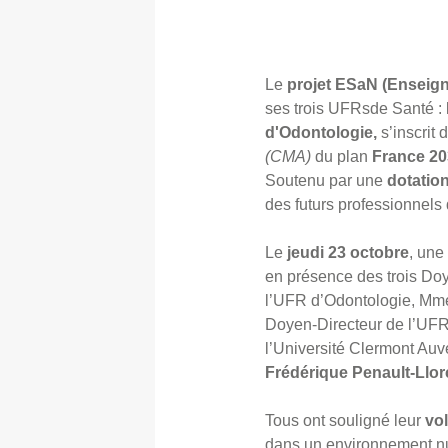
logo ANR
Le
projet ESaN (Enseig
ses trois UFRsde Santé 
d'Odontologie,
s’inscrit
(CMA)
du plan
France 2
Soutenu par une
dotation
des futurs professionnels
Le
jeudi 23 octobre
, un
en présence des trois Do
l’UFR d’Odontologie, M
Doyen-Directeur de l’UF
l’Université Clermont Au
Frédérique Penault-Llor
Tous ont souligné leur
vo
dans un environnement nu