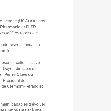
t Auvergne (UCA) à travers
 Pharmacie et l'UFR
et Métiers d’Avenir »
moderniser la formation
santé
.
résenter cette initiative
- Doyen-directeur de
ie,
Pierre Clavelou
-
- Président de
U de Clermont-Ferrand et
emain
, capables d’évoluer
ques innovants
et à une